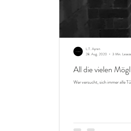
L.T. Ayren
28. Aug. 2020
3 Min. Leseze
All die vielen Mög
Wer versucht, sich immer alle Tü