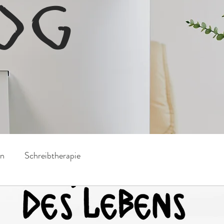
OG
on
Schreibtherapie