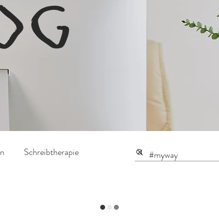
OG
on
Schreibtherapie